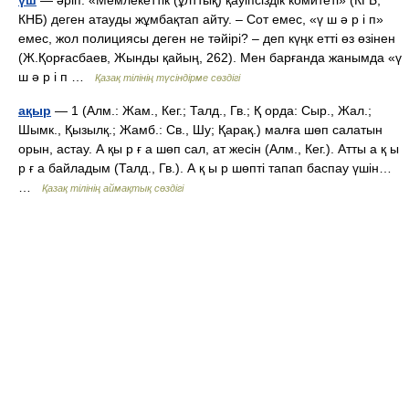
үш
— әріп. «Мемлекеттік (ұлттық) қауіпсіздік комитеті» (КГБ,
КНБ) деген атауды жұмбақтап айту. – Сот емес, «ү ш ә р і п»
емес, жол полициясы деген не тәйірі? – деп күңк етті өз өзінен
(Ж.Қорғасбаев, Жынды қайың, 262). Мен барғанда жанымда «ү
ш ә р і п …
Қазақ тілінің түсіндірме сөздігі
ақыр
— 1 (Алм.: Жам., Кег.; Талд., Гв.; Қ орда: Сыр., Жал.;
Шымк., Қызылқ.; Жамб.: Св., Шу; Қарақ.) малға шөп салатын
орын, астау. А қы р ғ а шөп сал, ат жесін (Алм., Кег.). Атты а қ ы
р ғ а байладым (Талд., Гв.). А қ ы р шөпті тапап баспау үшін…
…
Қазақ тілінің аймақтық сөздігі