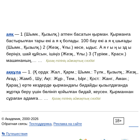
аяқ
— 1 (Шымк., Қызылқ.) атпен басатын қырман. Қырманға
бастырылған тары екі а я қ болады. 100 бау екі а я қ шығады
(Шымк., Қызылқ.) 2 (Жезқ., Ұлы.) кесе, ыдыс. А я ғ ы ң ы зд ы
беріңіз, шай құйсын, ішіңіз (Жезқ., Ұлы.) 3 (Түрікм., Красн.)
машинаның,… …
Қазақ тілінің аймақтық сөздігі
аққұла
— 1. (Қ орда: Жал., Қарм.; Шымк.: Түлк., Қызылқ.; Жезқ.,
Ағад.; Жамб., Шу; Ақт.: Жұр., Тем., Ырғ.; Қост.: Жанг., Аман.;
Қарақ.) ерте кездерде қырмандағы бидайды қызылдағанда
жұртқа беру үшін бөлініп қойылған бидай, кеусен. Қырманнан
сұраған адамға… …
Қазақ тілінің аймақтық сөздігі
© Академик, 2000-2026
18+
Обратная связь:
Техподдержка
,
Реклама на сайте
👣 Путешествия