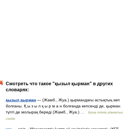
Смотреть что такое "қызыл қырман" в других
словарях:
қызыл қырман
— (Жамб., Жуа.) қырмандағы астықтың көп
болғаны. Қ ы з ы л қ ы р м а н болғанда кепсенді де, қырман
түпті де молырақ береді (Жамб., Жуа.) …
Қазақ тілінің аймақтық
сөздігі