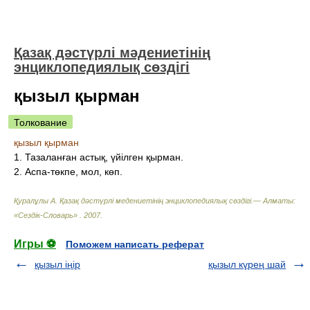
Қазақ дәстүрлі мәдениетінің
энциклопедиялық сөздігі
қызыл қырман
Толкование
қызыл қырман
1. Тазаланған астық, үйілген қырман.
2. Аспа-төкпе, мол, көп.
Қуралұлы А. Қазақ дәстүрлі медениетінің энциклопедиялық сөздігі.— Алматы:
«Сездік-Словарь»
.
2007
.
Игры ⚽
Поможем написать реферат
қызыл іңір
қызыл күрең шай